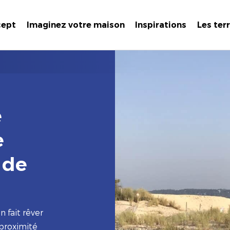
cept
Imaginez votre maison
Inspirations
Les ter
e
e
 de
n fait rêver
 proximité