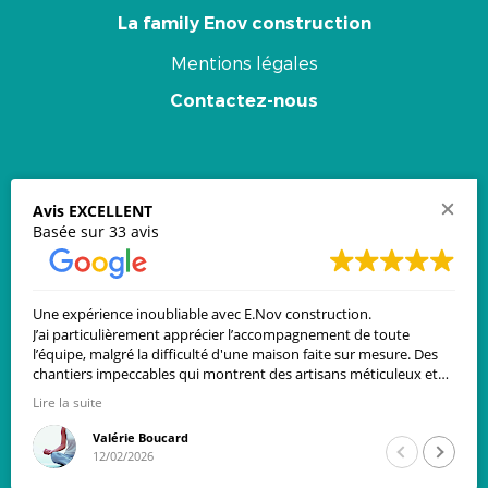
La family Enov construction
Mentions légales
Contactez-nous
Newsletter
Avis EXCELLENT
Basée sur 33 avis
Email
*
Souscrire
e expérience inoubliable avec E.Nov construction.
Merci 
qui a 
ai particulièrement apprécier l’accompagnement de toute
quipe, malgré la difficulté d'une maison faite sur mesure. Des
Restons connectés
antiers impeccables qui montrent des artisans méticuleux et
cieux du travail bien fait.
e la suite
remercie Candice qui a su me proposer le terrain que je
Valérie Boucard
© 2020 E·nov construction
rchais et qui a fait preuve d’un grand professionnalisme.
12/02/2026
Site conçu par Tonton Barbu