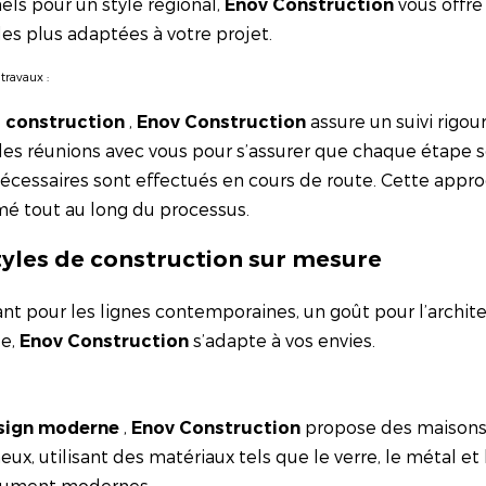
els pour un style régional,
vous offre
Enov Construction
 les plus adaptées à votre projet.
travaux :
e
,
assure un suivi rigou
construction
Enov Construction
des réunions avec vous pour s’assurer que chaque étape
écessaires sont effectués en cours de route. Cette appro
mé tout au long du processus.
styles de construction sur mesure
t pour les lignes contemporaines, un goût pour l’archite
ue,
s’adapte à vos envies.
Enov Construction
,
propose des maisons 
sign moderne
Enov Construction
ux, utilisant des matériaux tels que le verre, le métal et
olument modernes.