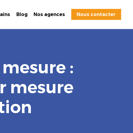
rains
Blog
Nos agences
Nous contacter
 mesure :
ur mesure
tion