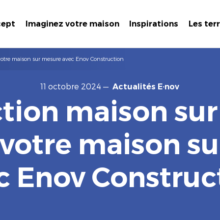
cept
Imaginez votre maison
Inspirations
Les ter
votre maison sur mesure avec Enov Construction
11 octobre 2024
—
Actualités E·nov
tion maison sur
 votre maison s
c Enov Construc