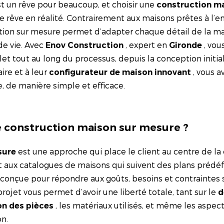
t un rêve pour beaucoup, et choisir une
construction m
 rêve en réalité. Contrairement aux maisons prêtes à l’
ction sur mesure permet d’adapter chaque détail de la ma
de vie. Avec
, expert en
, vou
Enov Construction
Gironde
out au long du processus, depuis la conception initial
aire et à leur
, vous a
configurateur de maison innovant
, de manière simple et efficace.
ne construction maison sur mesure ?
est une approche qui place le client au centre de la
sure
aux catalogues de maisons qui suivent des plans prédéfi
onçue pour répondre aux goûts, besoins et contraintes 
projet vous permet d’avoir une liberté totale, tant sur le
d
, les matériaux utilisés, et même les aspec
on des pièces
n.