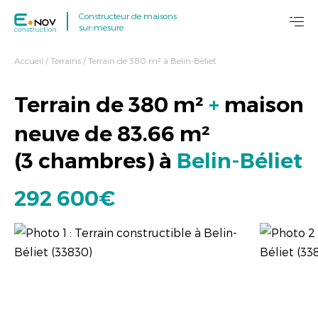
Constructeur de maisons
sur-mesure
Accueil
/
Terrains
/
Terrain de 380 m² à Belin-Béliet
Terrain de
380
m²
+
maison
neuve de
83.66
m²
(
3 chambres
) à
Belin-Béliet
292 600€