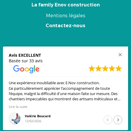
La family Enov construction
Mentions légales
Contactez-nous
Newsletter
Avis EXCELLENT
Basée sur 33 avis
Email
*
Souscrire
Une expérience inoubliable avec E.Nov construction.
J’ai particulièrement apprécier l’accompagnement de toute
l’équipe, malgré la difficulté d'une maison faite sur mesure. Des
Restons connectés
chantiers impeccables qui montrent des artisans méticuleux et
soucieux du travail bien fait.
Lire la suite
Je remercie Candice qui a su me proposer le terrain que je
Valérie Boucard
© 2020 E·nov construction
cherchais et qui a fait preuve d’un grand professionnalisme.
12/02/2026
Site conçu par Tonton Barbu