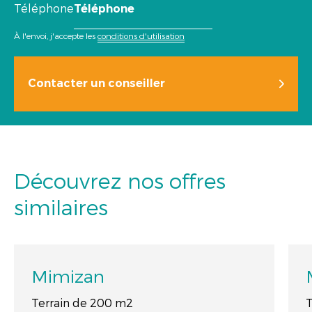
Téléphone
À l'envoi, j'accepte les
conditions d'utilisation
Contacter un conseiller
Découvrez nos offres
similaires
Mimizan
Terrain de 200 m2
T