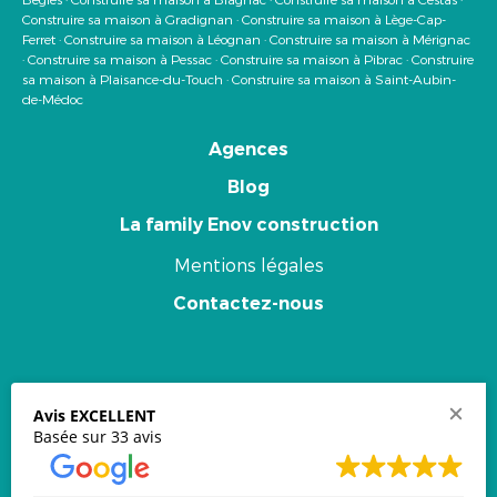
Construire sa maison à Gradignan
·
Construire sa maison à Lège-Cap-
Ferret
·
Construire sa maison à Léognan
·
Construire sa maison à Mérignac
·
Construire sa maison à Pessac
·
Construire sa maison à Pibrac
·
Construire
sa maison à Plaisance-du-Touch
·
Construire sa maison à Saint-Aubin-
de-Médoc
Agences
Blog
La family Enov construction
Mentions légales
Contactez-nous
Newsletter
Avis EXCELLENT
Basée sur 33 avis
Email
*
Souscrire