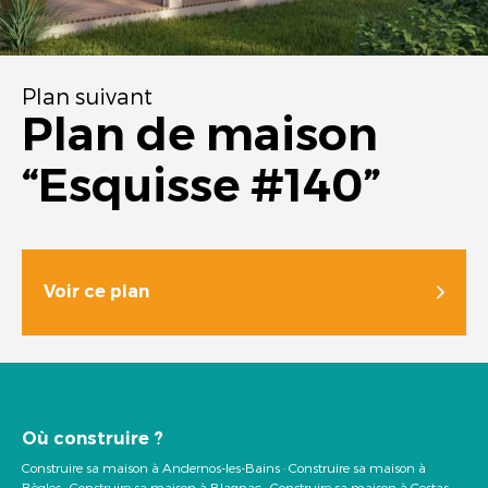
Plan suivant
Plan de maison
“Esquisse #140”
Voir ce plan
Où construire ?
Construire sa maison à Andernos-les-Bains
·
Construire sa maison à
Bègles
·
Construire sa maison à Blagnac
·
Construire sa maison à Cestas
·