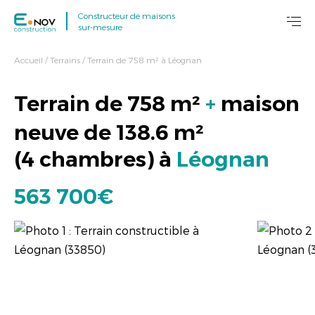
Constructeur de maisons
sur-mesure
Accueil
/
Terrains
/
Terrain de 758 m² à Léognan
Terrain de
758
m²
+
maison
neuve de
138.6
m²
(
4 chambres
) à
Léognan
563 700€