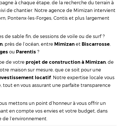
pagne à chaque étape, de la recherche du terrain à
uivi de chantier. Notre agence de Mimizan intervient
rn, Pontenx-les-Forges, Contis et plus largement
s de sable fin, de sessions de voile ou de surf ?
, près de l’océan, entre
et
,
an
Mimizan
Biscarrosse
ou
?
rges
Parentis
pe de votre
, de
projet de construction à Mimizan
 votre maison sur mesure, que ce soit pour une
. Notre expertise locale vous
nvestissement locatif
e, tout en vous assurant une parfaite transparence
nous mettons un point d’honneur à vous offrir un
nt en compte vos envies et votre budget, dans
 de l’environnement.