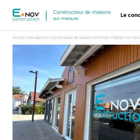
Constructeur de maisons
Le con
sur-mesure
Accueil
/
Nos agences
/
Constructeur de maison à Mimizan | Maison sur mesu